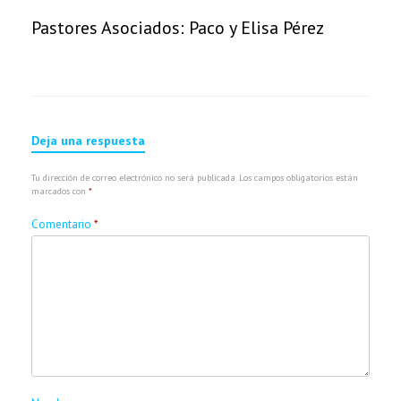
Pastores Asociados: Paco y Elisa Pérez
Deja una respuesta
Tu dirección de correo electrónico no será publicada.
Los campos obligatorios están
marcados con
*
Comentario
*