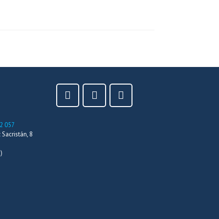
2 057
Sacristán, 8
)