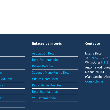
Enlaces de interés
Contacto
Asociación Betel
Iglesia Betel
Tel:
91 525 2222
Betel Voluntariado
WhatsApp:
618 51
Retiros Betania
Antonia Rodríguez 
Madrid 28044
ón
Segunda Mano Rastro Betel
(Carabanchel Alto
s ‘Adulam’
Clínica Dental Betel
Cómo Llegar
ora
Recogida de Muebles
Betel International
ar
WEC International