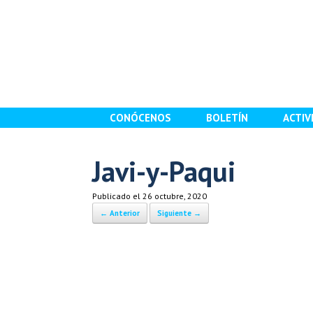
Saltar
al
contenido
CONÓCENOS
BOLETÍN
ACTIV
Javi-y-Paqui
Publicado el
26 octubre, 2020
← Anterior
Siguiente →