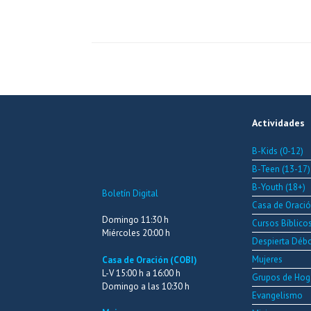
Actividades
B-Kids (0-12)
B-Teen (13-17)
B-Youth (18+)
Boletín Digital
Casa de Oraci
Domingo 11:30 h
Cursos Bíblico
Miércoles 20:00 h
Despierta Déb
Mujeres
Casa de Oración (COBI)
L-V 15:00 h a 16:00 h
Grupos de Hog
Domingo a las 10:30 h
Evangelismo