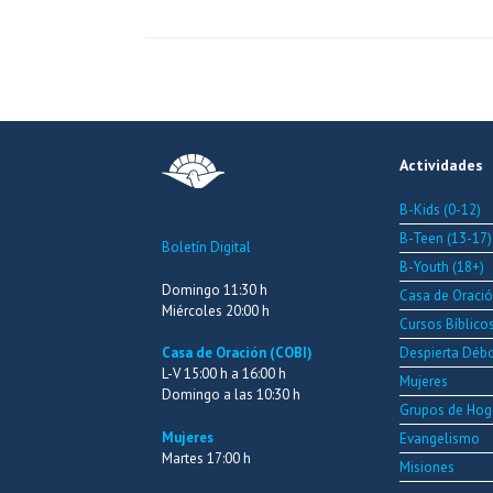
Actividades
B-Kids (0-12)
B-Teen (13-17)
Boletín Digital
B-Youth (18+)
Domingo 11:30 h
Casa de Oraci
Miércoles 20:00 h
Cursos Bíblico
Despierta Déb
Casa de Oración (COBI)
L-V 15:00 h a 16:00 h
Mujeres
Domingo a las 10:30 h
Grupos de Hog
Mujeres
Evangelismo
Martes 17:00 h
Misiones