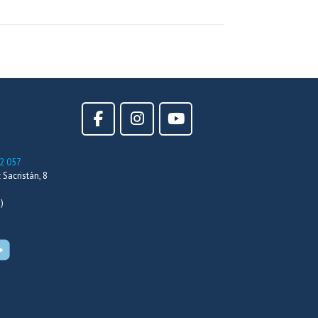
2 057
Sacristán, 8
)