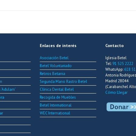
Enlaces de interés
Contacto
Asociación Betel
Iglesia Betel
Tel:
91 525 2222
Betel Voluntariado
WhatsApp:
618 51
Retiros Betania
Antonia Rodríguez 
Madrid 28044
ón
Segunda Mano Rastro Betel
(Carabanchel Alto
s ‘Adulam’
Clínica Dental Betel
Cómo Llegar
ora
Recogida de Muebles
Betel International
ar
WEC International