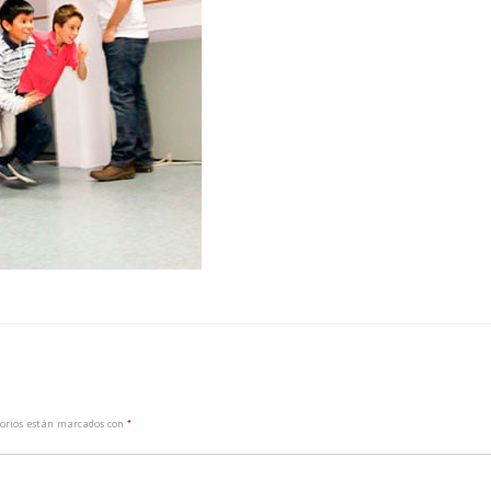
torios están marcados con
*