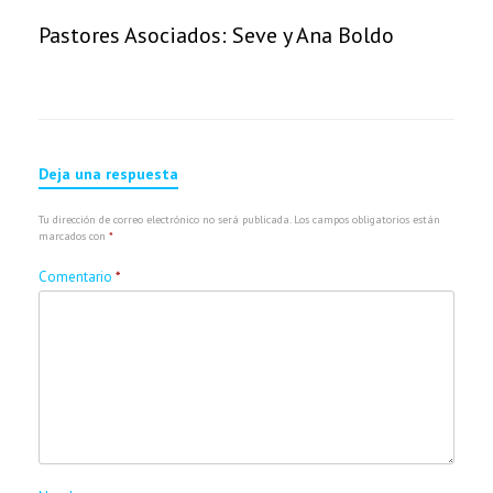
Pastores Asociados: Seve y Ana Boldo
Deja una respuesta
Tu dirección de correo electrónico no será publicada.
Los campos obligatorios están
marcados con
*
Comentario
*