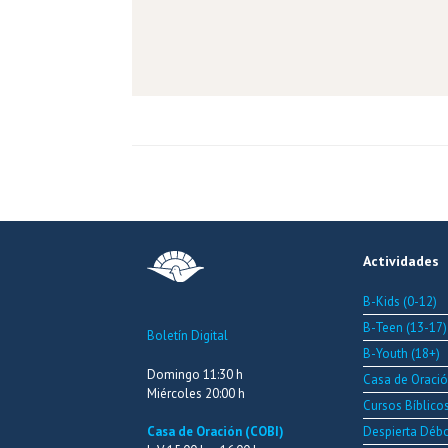
Actividades
B-Kids (0-12)
B-Teen (13-17)
Boletín Digital
B-Youth (18+)
Domingo 11:30 h
Casa de Oraci
Miércoles 20:00 h
Cursos Bíblico
Despierta Déb
Casa de Oración (COBI)