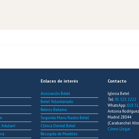
Enlaces de interés
Contacto
Asociación Betel
Iglesia Betel
Tel:
91 525 2222
Betel Voluntariado
WhatsApp:
618 51
Retiros Betania
Antonia Rodríguez 
Madrid 28044
ón
Segunda Mano Rastro Betel
(Carabanchel Alto
s ‘Adulam’
Clínica Dental Betel
Cómo Llegar
ora
Recogida de Muebles